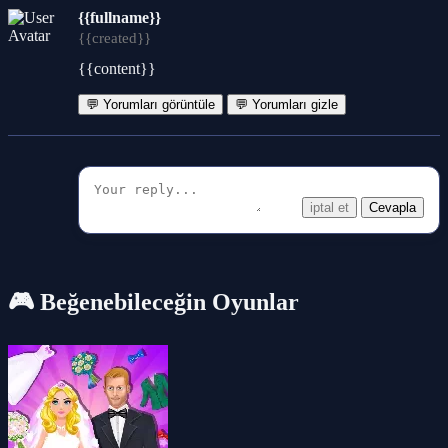
{{fullname}}
{{created}}
{{content}}
💬 Yorumları görüntüle
💬 Yorumları gizle
iptal et
Cevapla
🎮 Beğenebileceğin Oyunlar