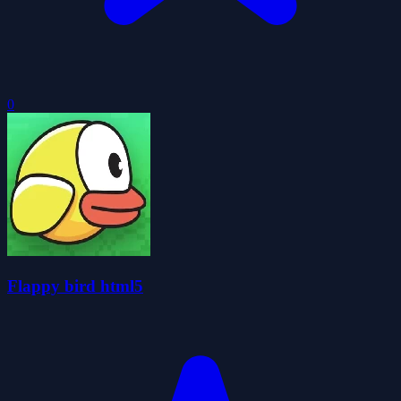
0
Flappy bird html5