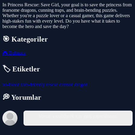
In Princess Rescue: Save Girl, your goal is to save the princess from
fearsome dragons, cunning traps, and brain-bending puzzles.
Whether you're a puzzle lover or a casual gamer, this game delivers
high-stakes fun with every level. Do you have what it takes to
become the hero and save the day?
🎯 Kategoriler
🎮
Bulmaca
🏷️ Etiketler
no-blood
kids-friendly
rescue
cannon
dragon
💭 Yorumlar
Yorum yazabilmek için giriş yapmalısınız.