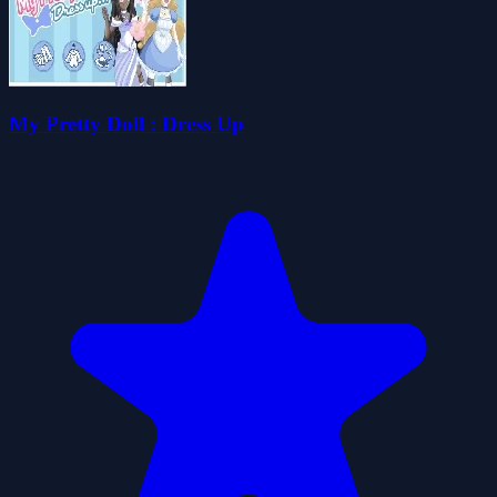
My Pretty Doll : Dress Up