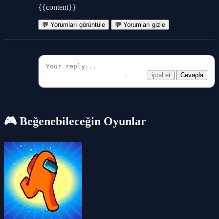
{{content}}
💬 Yorumları görüntüle
💬 Yorumları gizle
iptal et
Cevapla
🎮 Beğenebileceğin Oyunlar