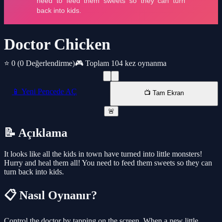
Doctor Chicken
⭐ 0
(0 Değerlendirme)
🎮 Toplam 104 kez oynanma
📱 Yeni Pencede AÇ
📺 Tam Ekran
🚨
📝 Açıklama
It looks like all the kids in town have turned into little monsters!
Hurry and heal them all! You need to feed them sweets so they can
turn back into kids.
📋 Nasıl Oynanır?
Control the doctor by tapping on the screen. When a new little