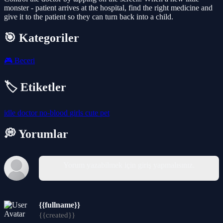
monster - patient arrives at the hospital, find the right medicine and
give it to the patient so they can turn back into a child.
🎯 Kategoriler
🎮
Beceri
🏷️ Etiketler
idle
doctor
no-blood
girls
cute
pet
💭 Yorumlar
Yorum yazabilmek için giriş yapmalısınız.
{{fullname}}
{{created}}