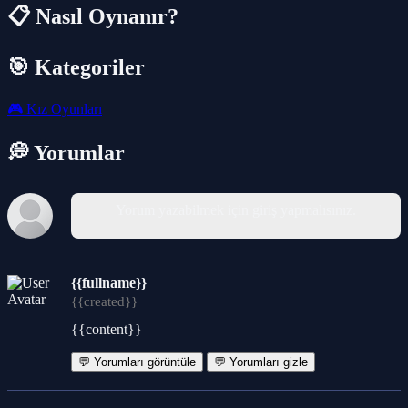
📋 Nasıl Oynanır?
🎯 Kategoriler
🎮
Kız Oyunları
💭 Yorumlar
Yorum yazabilmek için giriş yapmalısınız.
{{fullname}}
{{created}}
{{content}}
💬 Yorumları görüntüle
💬 Yorumları gizle