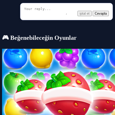
iptal et
Cevapla
🎮 Beğenebileceğin Oyunlar