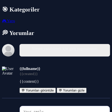
🎯 Kategoriler
🎮
Yarış
💭 Yorumlar
Yorum yazabilmek için giriş yapmalısınız.
{{fullname}}
{{created}}
{{content}}
💬 Yorumları görüntüle
💬 Yorumları gizle