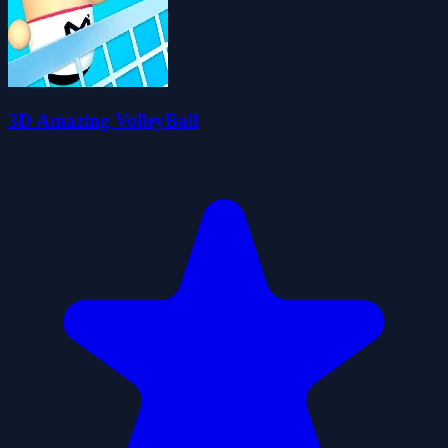
3D Amazing VolleyBall