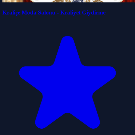
Kraliçe Moda Salonu - Kraliyet Giydirme