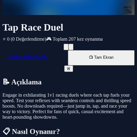
Tap Race Duel
⭐ 0
(0 Değerlendirme)
🎮 Toplam 207 kez oynanma
📱 Yeni Pencede AÇ
📺 Tam Ekran
🚨
📝 Açıklama
Engage in exhilarating 1v1 racing duels where each tap fuels your
speed. Test your reflexes with seamless controls and thrilling speed
boosts. No downloads required—just jump in, tap, and race your
way to victory. Perfect for fans of quick, casual excitement and
heart-pounding showdowns.
📋 Nasıl Oynanır?