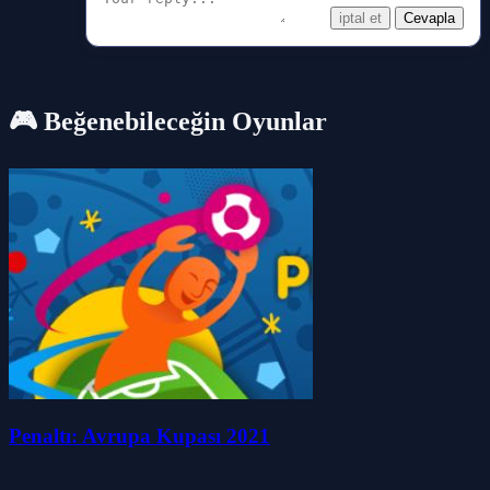
iptal et
Cevapla
🎮 Beğenebileceğin Oyunlar
Penaltı: Avrupa Kupası 2021