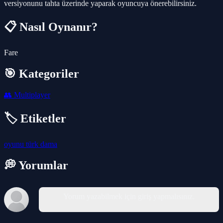
versiyonunu tahta üzerinde yaparak oyuncuya önerebilirsiniz.
📋 Nasıl Oynanır?
Fare
🎯 Kategoriler
👥
Multiplayer
🏷️ Etiketler
oyunu
türk
dama
💭 Yorumlar
Yorum yazabilmek için giriş yapmalısınız.