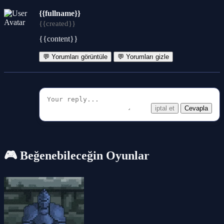
{{fullname}}
{{created}}
{{content}}
💬 Yorumları görüntüle
💬 Yorumları gizle
iptal et
Cevapla
🎮 Beğenebileceğin Oyunlar