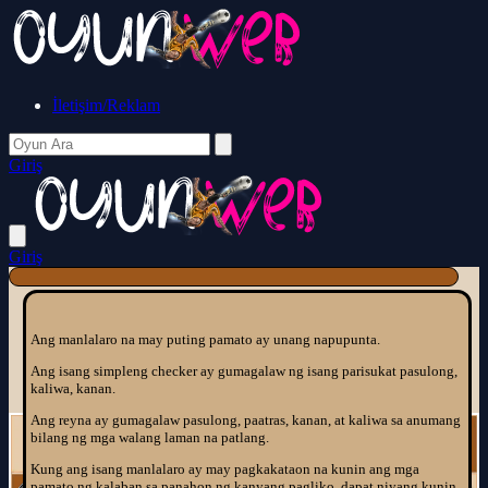
İletişim/Reklam
Giriş
Giriş