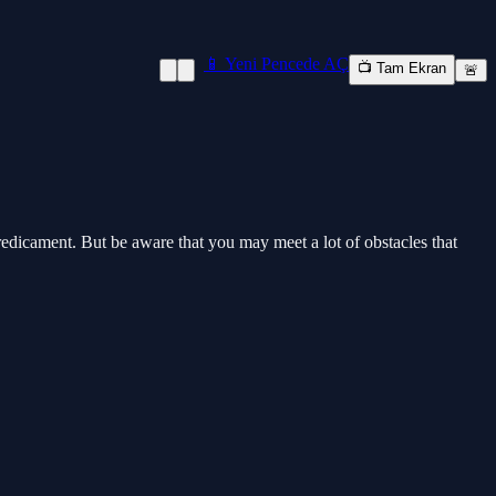
📱 Yeni Pencede AÇ
📺 Tam Ekran
🚨
edicament. But be aware that you may meet a lot of obstacles that