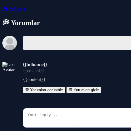
🎮
Bulmaca
💭 Yorumlar
{{fullname}}
{{created}}
{{content}}
💬 Yorumları görüntüle
💬 Yorumları gizle