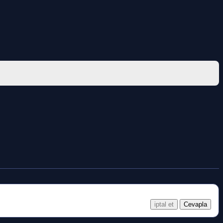
iptal et
Cevapla