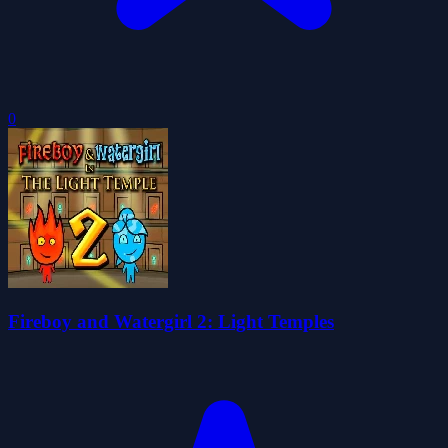
0
Fireboy and Watergirl 2: Light Temples