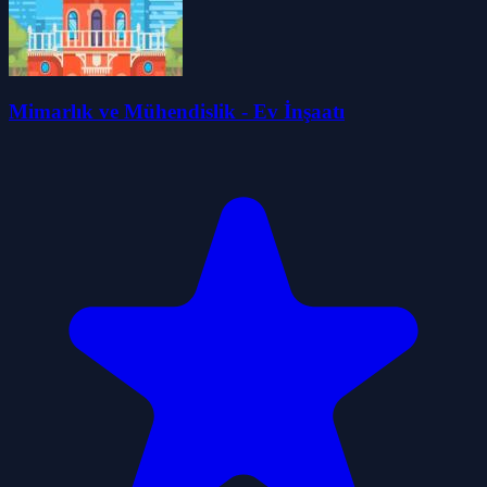
Mimarlık ve Mühendislik - Ev İnşaatı