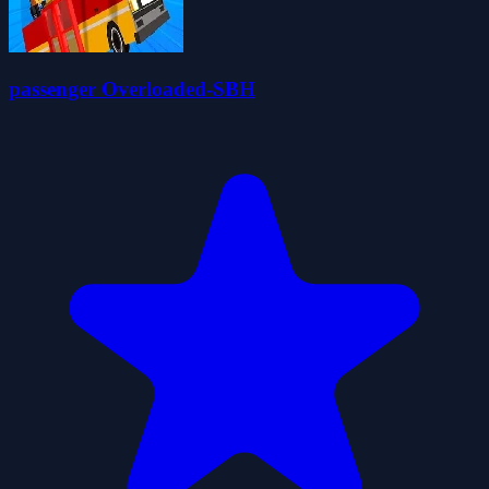
passenger Overloaded-SBH