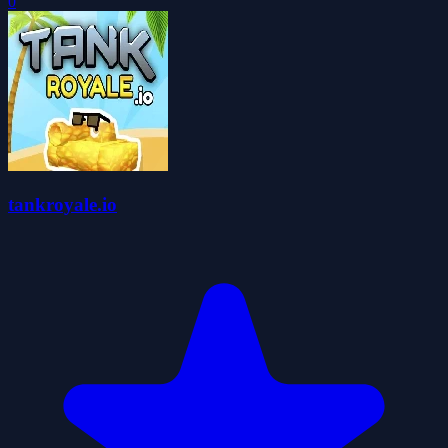
0
tankroyale.io