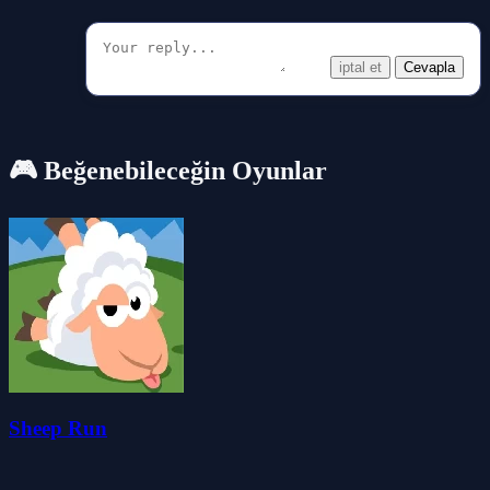
iptal et
Cevapla
🎮 Beğenebileceğin Oyunlar
Sheep Run