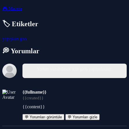
🎮
Macera
🏷️ Etiketler
yapışkan
goo
💭 Yorumlar
Yorum yazabilmek için giriş yapmalısınız.
{{fullname}}
{{created}}
{{content}}
💬 Yorumları görüntüle
💬 Yorumları gizle