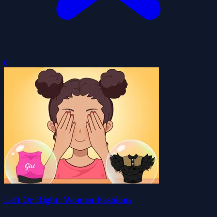
0
Left Or Right: Women Fashions