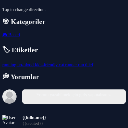
Tap to change direction.
🎯 Kategoriler
🎮
Beceri
🏷️ Etiketler
running
no-blood
kids-friendly
cat
runner
run
thief
💭 Yorumlar
Yorum yazabilmek için giriş yapmalısınız.
{{fullname}}
{{created}}