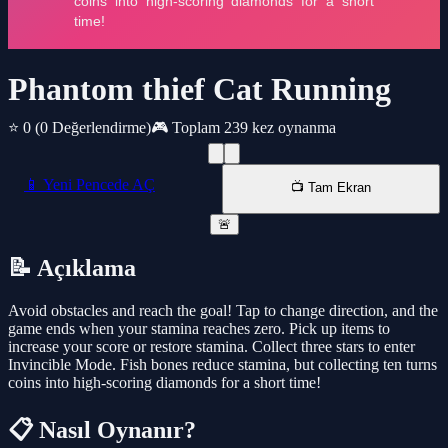
Phantom thief Cat Running
⭐ 0
(0 Değerlendirme)
🎮 Toplam 239 kez oynanma
📱 Yeni Pencede AÇ
📺 Tam Ekran
🚨
📝 Açıklama
Avoid obstacles and reach the goal! Tap to change direction, and the
game ends when your stamina reaches zero. Pick up items to
increase your score or restore stamina. Collect three stars to enter
Invincible Mode. Fish bones reduce stamina, but collecting ten turns
coins into high-scoring diamonds for a short time!
📋 Nasıl Oynanır?