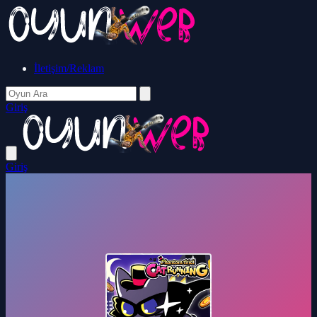
İletişim/Reklam
Giriş
Giriş