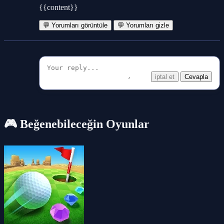
{{content}}
💬 Yorumları görüntüle
💬 Yorumları gizle
iptal et
Cevapla
🎮 Beğenebileceğin Oyunlar