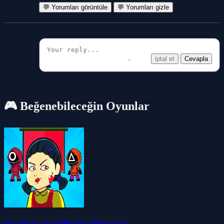
💬 Yorumları görüntüle
💬 Yorumları gizle
iptal et
Cevapla
🎮 Beğenebileceğin Oyunlar
Squid Game Mission Revenge