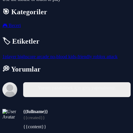
🎯 Kategoriler
🎮
Beceri
🏷️ Etiketler
1player
highscore
arcade
no-blood
kids-friendly
roblox
attack
💭 Yorumlar
Yorum yazabilmek için giriş yapmalısınız.
{{fullname}}
{{created}}
{{content}}