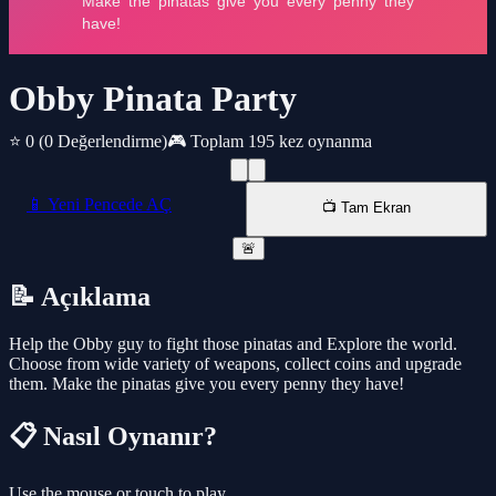
Obby Pinata Party
⭐ 0
(0 Değerlendirme)
🎮 Toplam 195 kez oynanma
📱 Yeni Pencede AÇ
📺 Tam Ekran
🚨
📝 Açıklama
Help the Obby guy to fight those pinatas and Explore the world.
Choose from wide variety of weapons, collect coins and upgrade
them. Make the pinatas give you every penny they have!
📋 Nasıl Oynanır?
Use the mouse or touch to play