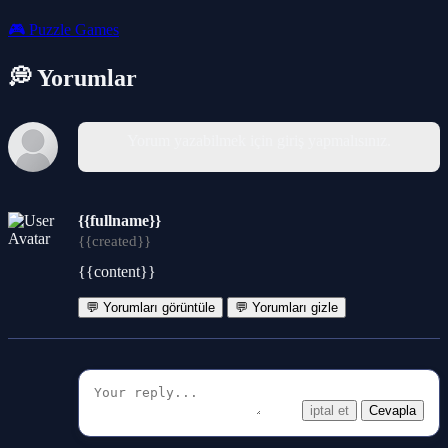
🎮
Puzzle Games
💭 Yorumlar
Yorum yazabilmek için giriş yapmalısınız.
{{fullname}}
{{created}}
{{content}}
💬 Yorumları görüntüle
💬 Yorumları gizle
iptal et
Cevapla