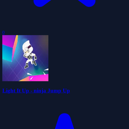
0
Light It Up - ninja Jump Up