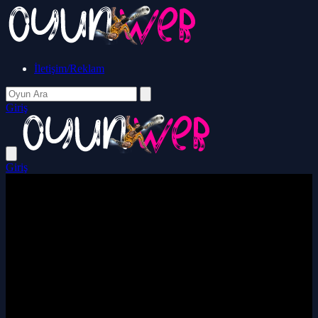
İletişim/Reklam
Giriş
Giriş