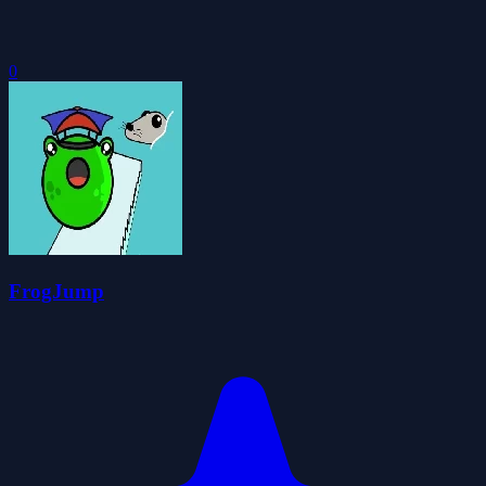
0
FrogJump