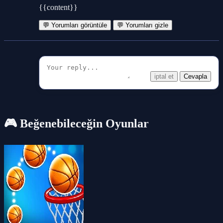
{{content}}
💬 Yorumları görüntüle
💬 Yorumları gizle
iptal et
Cevapla
🎮 Beğenebileceğin Oyunlar