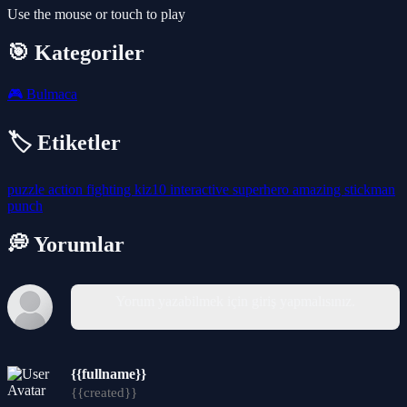
Use the mouse or touch to play
🎯 Kategoriler
🎮
Bulmaca
🏷️ Etiketler
puzzle
action
fighting
kiz10
interactive
superhero
amazing
stickman
punch
💭 Yorumlar
Yorum yazabilmek için giriş yapmalısınız.
{{fullname}}
{{created}}