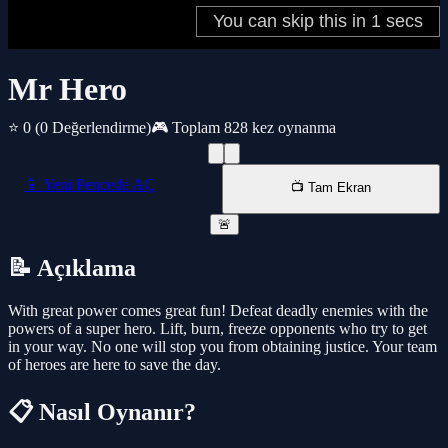
Mr Hero
⭐ 0
(0 Değerlendirme)
🎮 Toplam 828 kez oynanma
📱 Yeni Pencede AÇ
📺 Tam Ekran
🚨
📝 Açıklama
With great power comes great fun! Defeat deadly enemies with the
powers of a super hero. Lift, burn, freeze opponents who try to get
in your way. No one will stop you from obtaining justice. Your team
of heroes are here to save the day.
📋 Nasıl Oynanır?