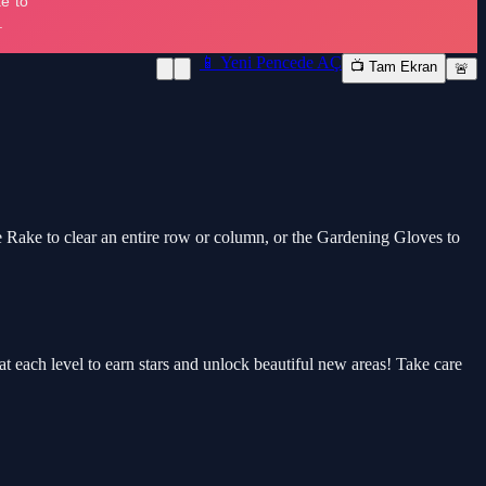
📱 Yeni Pencede AÇ
📺 Tam Ekran
🚨
 Rake to clear an entire row or column, or the Gardening Gloves to
at each level to earn stars and unlock beautiful new areas! Take care