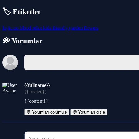
🏷️ Etiketler
logic
no-blood
relax
kids-friendly
garden
flowers
💭 Yorumlar
{{fullname}}
{{created}}
{{content}}
💬 Yorumları görüntüle
💬 Yorumları gizle