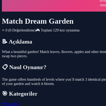
Match Dream Garden
⭐ 0
(0 Değerlendirme)
🎮 Toplam 129 kez oynanma
📝 Açıklama
What a beautiful garden! Match leaves, flowers, apples and other ite
swap two pieces.
📋 Nasıl Oynanır?
The game offers hundreds of levels where you’ll match 3 identical piec
of your garden and watch it bloom.
🎯 Kategoriler
💎
Match-3