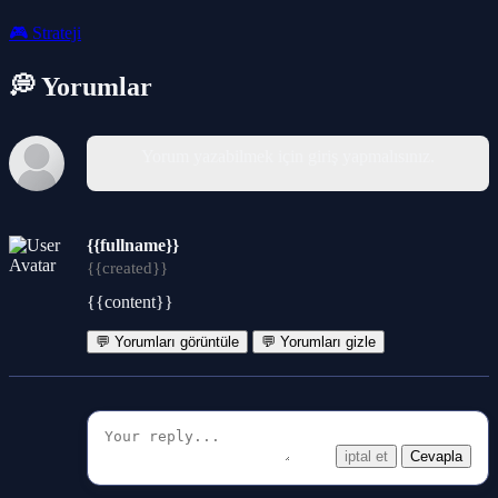
🎮
Strateji
💭 Yorumlar
Yorum yazabilmek için giriş yapmalısınız.
{{fullname}}
{{created}}
{{content}}
💬 Yorumları görüntüle
💬 Yorumları gizle
iptal et
Cevapla