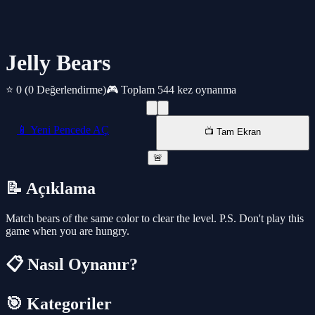
Jelly Bears
⭐ 0
(0 Değerlendirme)
🎮 Toplam 544 kez oynanma
📱 Yeni Pencede AÇ
📺 Tam Ekran
🚨
📝 Açıklama
Match bears of the same color to clear the level. P.S. Don't play this
game when you are hungry.
📋 Nasıl Oynanır?
🎯 Kategoriler