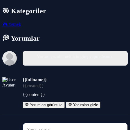
🎯 Kategoriler
🎮
Yemek
💭 Yorumlar
Yorum yazabilmek için giriş yapmalısınız.
{{fullname}}
{{created}}
{{content}}
💬 Yorumları görüntüle
💬 Yorumları gizle