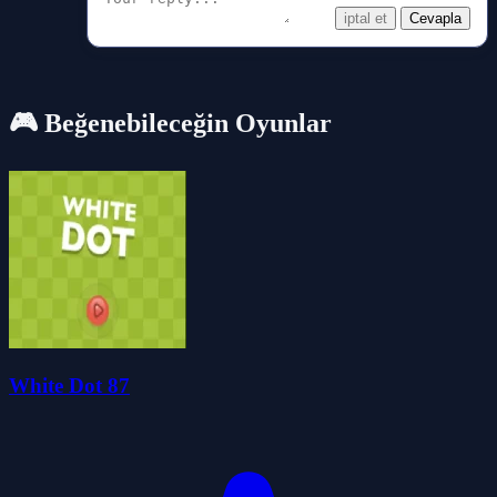
iptal et
Cevapla
🎮 Beğenebileceğin Oyunlar
White Dot 87