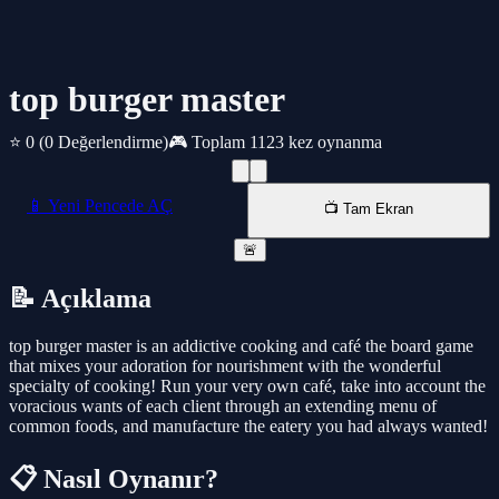
top burger master
⭐ 0
(0 Değerlendirme)
🎮 Toplam 1123 kez oynanma
📱 Yeni Pencede AÇ
📺 Tam Ekran
🚨
📝 Açıklama
top burger master is an addictive cooking and café the board game
that mixes your adoration for nourishment with the wonderful
specialty of cooking! Run your very own café, take into account the
voracious wants of each client through an extending menu of
common foods, and manufacture the eatery you had always wanted!
📋 Nasıl Oynanır?