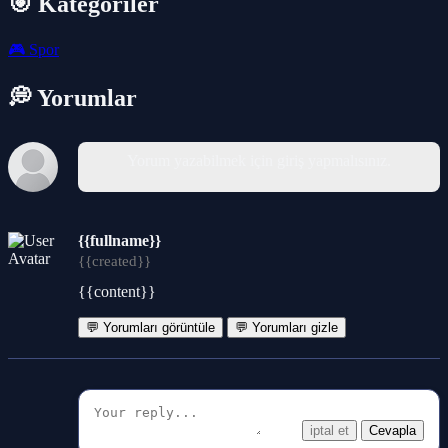
🎯 Kategoriler
🎮
Spor
💭 Yorumlar
Yorum yazabilmek için giriş yapmalısınız.
{{fullname}}
{{created}}
{{content}}
💬 Yorumları görüntüle
💬 Yorumları gizle
iptal et
Cevapla