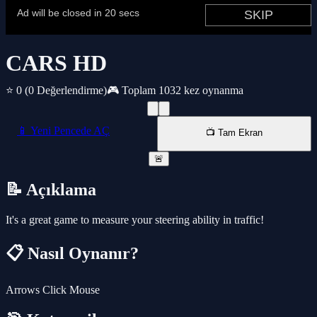
CARS HD
⭐ 0
(0 Değerlendirme)
🎮 Toplam 1032 kez oynanma
📱 Yeni Pencede AÇ
📺 Tam Ekran
🚨
📝 Açıklama
It's a great game to measure your steering ability in traffic!
📋 Nasıl Oynanır?
Arrows Click Mouse