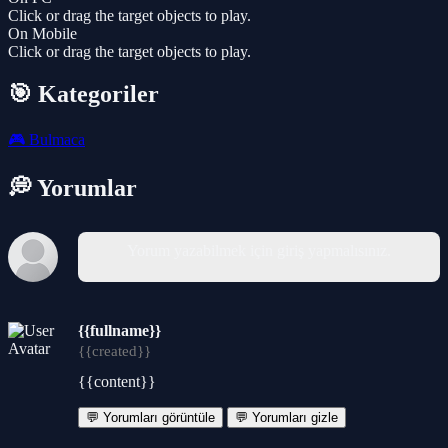
Click or drag the target objects to play.
On Mobile
Click or drag the target objects to play.
🎯 Kategoriler
🎮
Bulmaca
💭 Yorumlar
Yorum yazabilmek için giriş yapmalısınız.
{{fullname}}
{{created}}
{{content}}
💬 Yorumları görüntüle
💬 Yorumları gizle