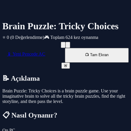
Brain Puzzle: Tricky Choices
⭐ 0
(0 Değerlendirme)
🎮 Toplam 624 kez oynanma
📱 Yeni Pencede AÇ
📺 Tam Ekran
🚨
📝 Açıklama
Brain Puzzle: Tricky Choices is a brain puzzle game. Use your
imaginative brain to solve all the tricky brain puzzles, find the right
storyline, and then pass the level.
📋 Nasıl Oynanır?
On PC