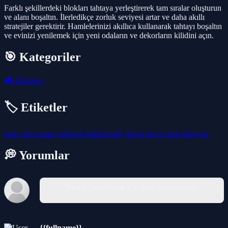
Farklı şekillerdeki blokları tahtaya yerleştirerek tam sıralar oluşturun
ve alanı boşaltın. İlerledikçe zorluk seviyesi artar ve daha akıllı
stratejiler gerektirir. Hamlelerinizi akıllıca kullanarak tahtayı boşaltın
ve evinizi yenilemek için yeni odaların ve dekorların kilidini açın.
🎯 Kategoriler
🎮
Bulmaca
🏷️ Etiketler
logic
tiles
repair
noblood
kidsfriendly
block
decor
blok-hikayesi
💭 Yorumlar
Yorum yazabilmek için giriş yapmalısınız.
{{fullname}}