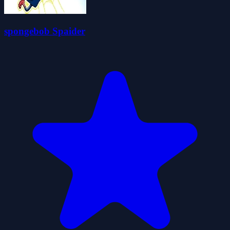
spongebob Spaider