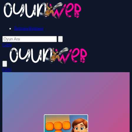
İletişim/Reklam
Giriş
Giriş