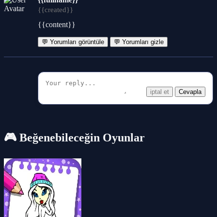
{{created}}
{{content}}
💬 Yorumları görüntüle
💬 Yorumları gizle
iptal et
Cevapla
🎮 Beğenebileceğin Oyunlar