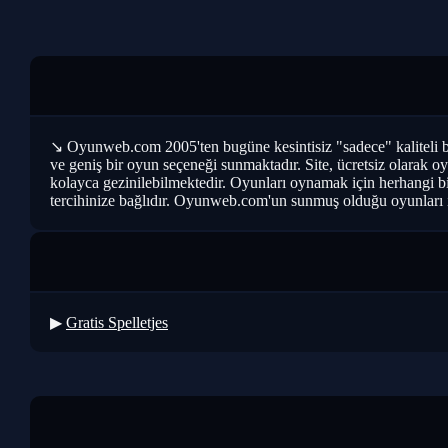
↘ Oyunweb.com 2005'ten bugüne kesintisiz "sadece" kaliteli be
ve geniş bir oyun seçeneği sunmaktadır. Site, ücretsiz olarak oy
kolayca gezinilebilmektedir. Oyunları oynamak için herhangi b
tercihinize bağlıdır. Oyunweb.com'un sunmuş olduğu oyunları in
▶
Gratis Spelletjes