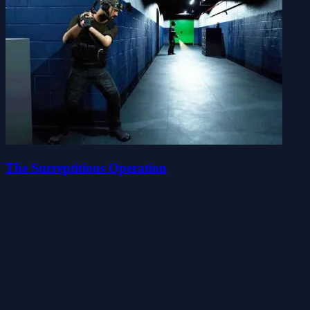
The Surreptitious Operation