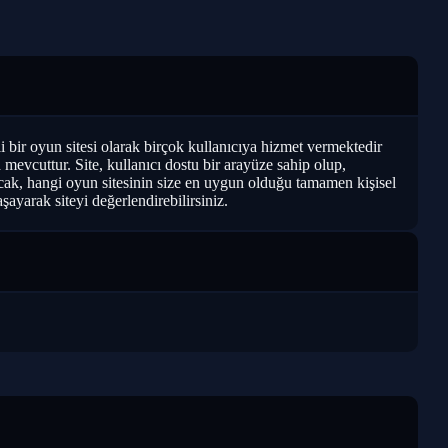
ir oyun sitesi olarak birçok kullanıcıya hizmet vermektedir
mevcuttur. Site, kullanıcı dostu bir arayüze sahip olup,
ak, hangi oyun sitesinin size en uygun olduğu tamamen kişisel
yarak siteyi değerlendirebilirsiniz.