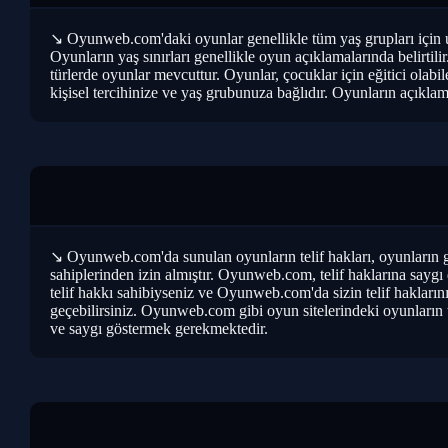
↘ Oyunweb.com'daki oyunlar genellikle tüm yaş grupları için uygu
Oyunların yaş sınırları genellikle oyun açıklamalarında belirtil
türlerde oyunlar mevcuttur. Oyunlar, çocuklar için eğitici ola
kişisel tercihinize ve yaş grubunuza bağlıdır. Oyunların açıklamal
↘ Oyunweb.com'da sunulan oyunların telif hakları, oyunların gel
sahiplerinden izin almıştır. Oyunweb.com, telif haklarına saygı d
telif hakkı sahibiyseniz ve Oyunweb.com'da sizin telif hakların
geçebilirsiniz. Oyunweb.com gibi oyun sitelerindeki oyunların t
ve saygı göstermek gerekmektedir.