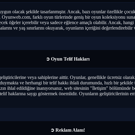
n olacak şekilde tasarlanmıştır. Ancak, bazı oyunlar özellikle çocuklar 
ir. Oyunweb.com, farklı oyun türlerinde geniş bir oyun koleksiyonu sunar.
bilecek öğeler içerebilir veya sadece eğlence amaçlı olabilir. Ancak, h
arını ve yaş sınırlarını okuyarak, oyunların içeriğini değerlendirebilir v
➲ Oyun Telif Hakları
iştiricilerine veya sahiplerine aittir. Oyunlar, genellikle ücretsiz ol
uymakta ve herhangi bir telif hakkı ihlali durumunda, hızlı bir şekilde t
ızın ihlal edildiğine inanıyorsanız, web sitesinin "İletişim" bölümünde 
elif haklarına saygı göstermek önemlidir. Oyunların geliştiricilerinin e
➲ Reklam Alanı!