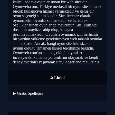
kaliteli bedava oyunlar sunan bir web sitesidir.
Oyunweb.com, Türkiye merkezli bir oyun sitesi olarak
birçok kullanıcıya hizmet vermektedir ve geniş bir
oyun seçeneği sunmaktadır. Site, ücretsiz olarak
oynanabilen oyunlar sunmaktadır ve ücretli ek
özellikler sunan oyunlar da mevcuttur. Site, kullanıcı
dostu bir arayüze sahip olup, kolayca
gezinilebilmektedir. Oyunları oynamak için herhangi
bir yazılım yükleme gerektirmeyen web tabanlı oyunlar
sunmaktadır. Ancak, hangi oyun sitesinin size en
uygun olduğu tamamen kişisel tercihinize bağlıdır.
Oyunweb.com'un sunmuş olduğu oyunları
inceleyerek, kullanıcı yorumlarını okuyarak ve kendi
deneyimlerinizi yaşayarak siteyi değerlendirebilirsiniz.
➲ Links!
▶
Gratis Spelletjes