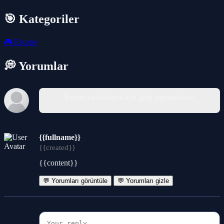
🎯 Kategoriler
🎮
Escape
💭 Yorumlar
Yorum yazabilmek için giriş yapmalısınız.
{{fullname}}
{{created}}
{{content}}
💬 Yorumları görüntüle
💬 Yorumları gizle