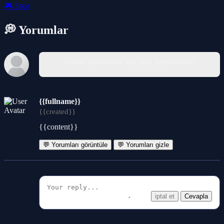
🎮
Spor
💭 Yorumlar
Yorum yazabilmek için giriş yapmalısınız.
{{fullname}}
{{created}}
{{content}}
💬 Yorumları görüntüle
💬 Yorumları gizle
iptal et
Cevapla