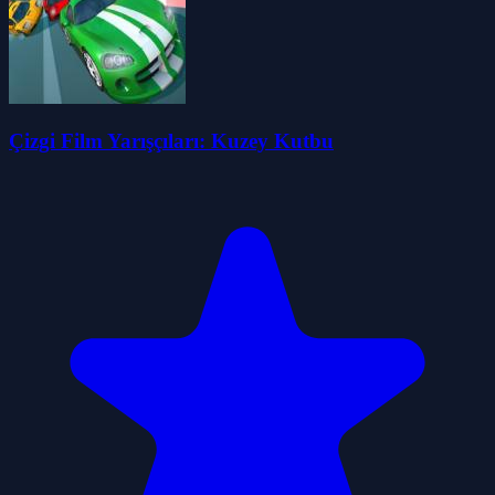
Çizgi Film Yarışçıları: Kuzey Kutbu