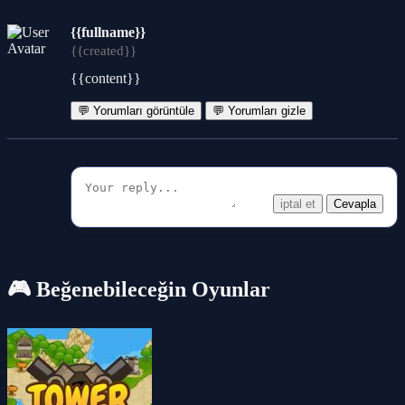
{{fullname}}
{{created}}
{{content}}
💬 Yorumları görüntüle
💬 Yorumları gizle
iptal et
Cevapla
🎮 Beğenebileceğin Oyunlar