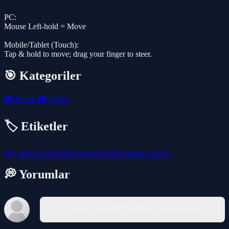
PC:
Mouse Left-hold = Move
Mobile/Tablet (Touch):
Tap & hold to move; drag your finger to steer.
🎯 Kategoriler
🎮
Beceri
🎮
Agility
🏷️ Etiketler
idle
1player
skill
slide
no-blood
kids-friendly
classic
💭 Yorumlar
Yorum yazabilmek için giriş yapmalısınız.