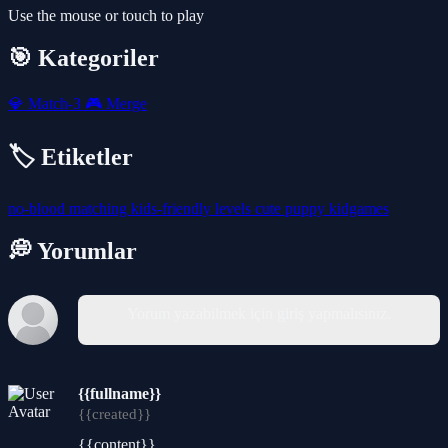
Use the mouse or touch to play
🎯 Kategoriler
💎
Match-3
🎮
Merge
🏷️ Etiketler
no-blood
matching
kids-friendly
levels
cute
puppy
kidgames
💭 Yorumlar
Yorum yazabilmek için giriş yapmalısınız.
{{fullname}}
{{created}}
{{content}}