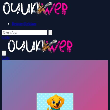
İletişim/Reklam
Giriş
Giriş