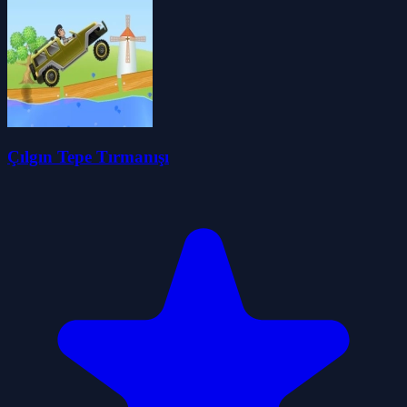
Çılgın Tepe Tırmanışı