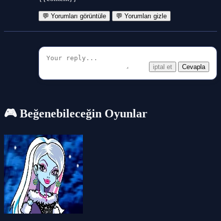
💬 Yorumları görüntüle
💬 Yorumları gizle
iptal et
Cevapla
🎮 Beğenebileceğin Oyunlar