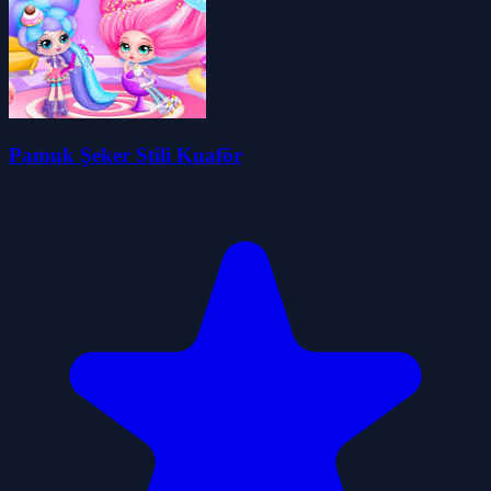
Pamuk Şeker Stili Kuaför