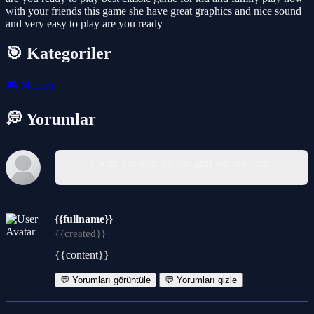
with your friends this game she have great graphics and nice sound
and very easy to play are you ready
🎯 Kategoriler
🎮
Macera
💭 Yorumlar
Yorum yazabilmek için giriş yapmalısınız.
{{fullname}}
{{created}}
{{content}}
💬 Yorumları görüntüle
💬 Yorumları gizle