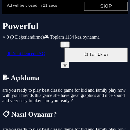
Powerful
⭐ 0
(0 Değerlendirme)
🎮 Toplam 1134 kez oynanma
📱 Yeni Pencede AÇ
📺 Tam Ekran
🚨
📝 Açıklama
are you ready to play best classic game for kid and family play now
with your friends this game she have great graphics and nice sound
and very easy to play . are you ready ?
📋 Nasıl Oynanır?
are you ready to play best classic game for kid and family play now