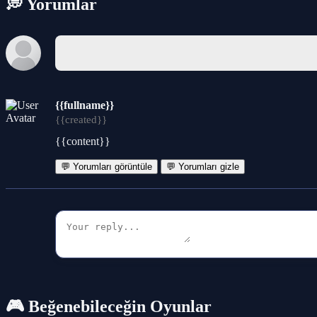
💭 Yorumlar
{{fullname}}
{{created}}
{{content}}
💬 Yorumları görüntüle
💬 Yorumları gizle
🎮 Beğenebileceğin Oyunlar