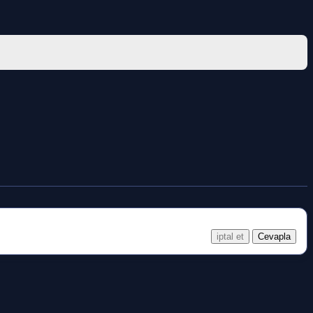
iptal et
Cevapla