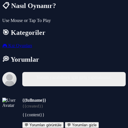
📋 Nasıl Oynanır?
Use Mouse or Tap To Play
🎯 Kategoriler
🎮
Kız Oyunları
💭 Yorumlar
Yorum yazabilmek için giriş yapmalısınız.
{{fullname}}
{{created}}
{{content}}
💬 Yorumları görüntüle
💬 Yorumları gizle