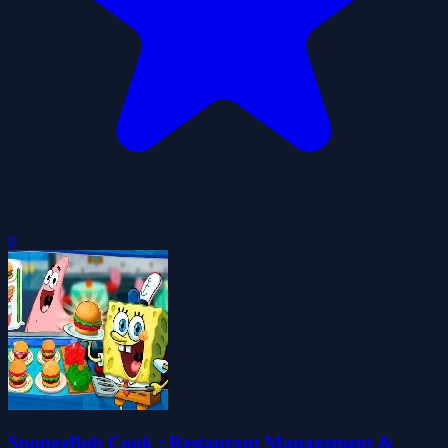
0
SpongeBob Cook : Restaurant Management &