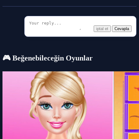
iptal et
Cevapla
🎮 Beğenebileceğin Oyunlar