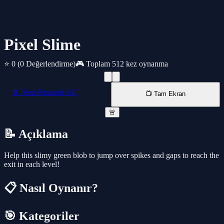
Pixel Slime
⭐ 0
(0 Değerlendirme)
🎮 Toplam 512 kez oynanma
📱 Yeni Pencede AÇ
📺 Tam Ekran
🚨
📝 Açıklama
Help this slimy green blob to jump over spikes and gaps to reach the
exit in each level!
📋 Nasıl Oynanır?
🎯 Kategoriler