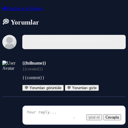
🎮
Bulmaca & Mantık
💭 Yorumlar
Yorum yazabilmek için giriş yapmalısınız.
{{fullname}}
{{created}}
{{content}}
💬 Yorumları görüntüle
💬 Yorumları gizle
iptal et
Cevapla