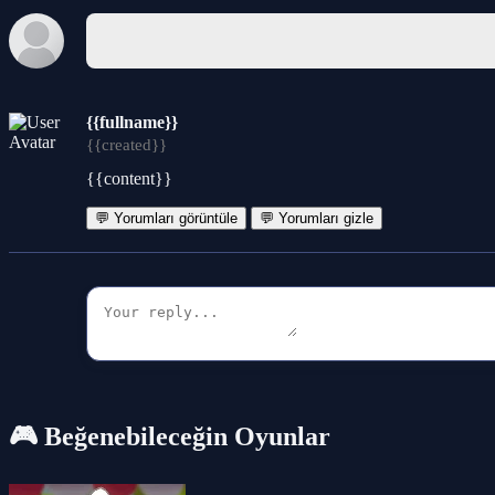
{{fullname}}
{{created}}
{{content}}
💬 Yorumları görüntüle
💬 Yorumları gizle
🎮 Beğenebileceğin Oyunlar