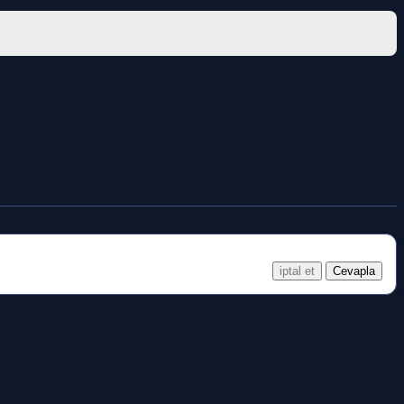
iptal et
Cevapla