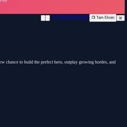
📱 Yeni Pencede AÇ
📺 Tam Ekran
🚨
ew chance to build the perfect hero, outplay growing hordes, and