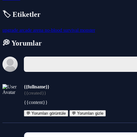
🏷️ Etiketler
upgrade
arcade
arena
no-blood
survival
monster
💭 Yorumlar
{{fullname}}
{{created}}
{{content}}
💬 Yorumları görüntüle
💬 Yorumları gizle