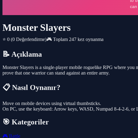
Monster Slayers
⭐ 0
(0 Değerlendirme)
🎮 Toplam 247 kez oynanma
📝 Açıklama
Monster Slayers is a single‑player mobile roguelike RPG where you mu
prove that one warrior can stand against an entire army.
📋 Nasıl Oynanır?
Move on mobile devices using virtual thumbsticks.
On PC, use the keyboard: Arrow keys, WASD, Numpad 8‑4‑2‑6, or IJK
🎯 Kategoriler
🎮
Battle