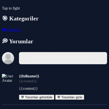
Tap to fight
🎯 Kategoriler
🎮
Bulmaca
💭 Yorumlar
Yorum yazabilmek için giriş yapmalısınız.
{{fullname}}
{{created}}
{{content}}
💬 Yorumları görüntüle
💬 Yorumları gizle