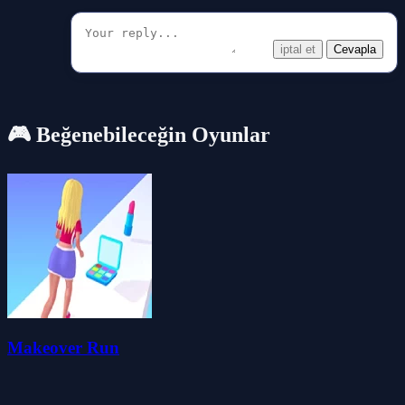
iptal et
Cevapla
🎮 Beğenebileceğin Oyunlar
Makeover Run