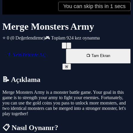
Merge Monsters Army
⭐ 0
(0 Değerlendirme)
🎮 Toplam 924 kez oynanma
📱 Yeni Pencede AÇ
📺 Tam Ekran
🚨
📝 Açıklama
Merge Monsters Army is a monster battle game. Your goal in this
game is to strength your army to fight your enemies. Fortunately,
you can use the gold coins you pass to unlock more monsters, and
two identical monsters can be merged into a stronger monster, let's
play together!
📋 Nasıl Oynanır?