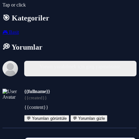
Tap or click
🎯 Kategoriler
🎮
Basit
💭 Yorumlar
Yorum yazabilmek için giriş yapmalısınız.
{{fullname}}
{{created}}
{{content}}
💬 Yorumları görüntüle
💬 Yorumları gizle