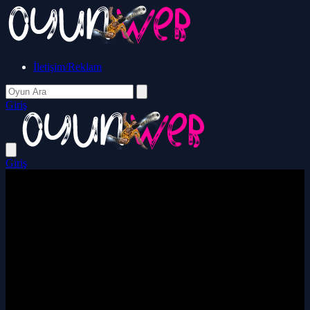
İletişim/Reklam
Giriş
Giriş