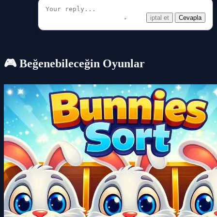
iptal et
Cevapla
🎮 Beğenebileceğin Oyunlar