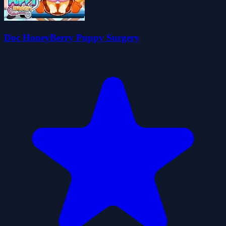
Doc HoneyBerry Puppy Surgery