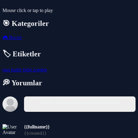
Mouse click or tap to play
🎯 Kategoriler
🎮
Beceri
🏷️ Etiketler
gun
battle
fight
zombie
💭 Yorumlar
Yorum yazabilmek için giriş yapmalısınız.
{{fullname}}
{{created}}