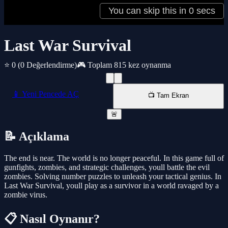
Last War Survival
⭐ 0
(0 Değerlendirme)
🎮 Toplam 815 kez oynanma
📱 Yeni Pencede AÇ
📺 Tam Ekran
🚨
📝 Açıklama
The end is near. The world is no longer peaceful. In this game full of
gunfights, zombies, and strategic challenges, youll battle the evil
zombies. Solving number puzzles to unleash your tactical genius. In
Last War Survival, youll play as a survivor in a world ravaged by a
zombie virus.
📋 Nasıl Oynanır?