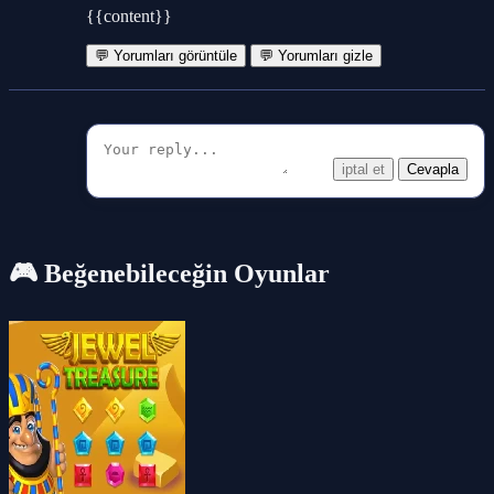
{{content}}
💬 Yorumları görüntüle
💬 Yorumları gizle
iptal et
Cevapla
🎮 Beğenebileceğin Oyunlar