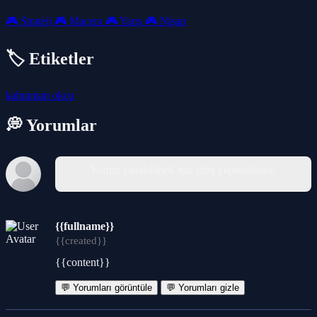
🎮
Strateji
🎮
Macera
🎮
Yarış
🎮
Nişan
🏷️ Etiketler
kahraman
okçu
💭 Yorumlar
Yorum yazabilmek için giriş yapmalısınız.
{{fullname}}
{{created}}
{{content}}
💬 Yorumları görüntüle
💬 Yorumları gizle