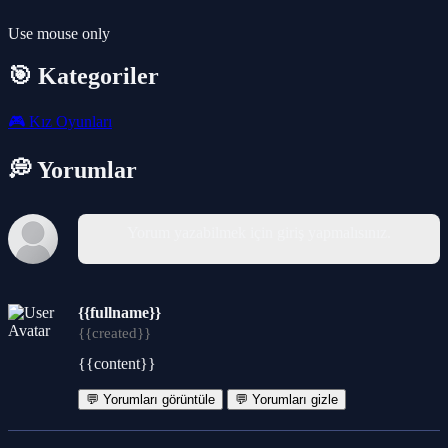
Use mouse only
🎯 Kategoriler
🎮
Kız Oyunları
💭 Yorumlar
Yorum yazabilmek için giriş yapmalısınız.
{{fullname}}
{{created}}
{{content}}
💬 Yorumları görüntüle
💬 Yorumları gizle