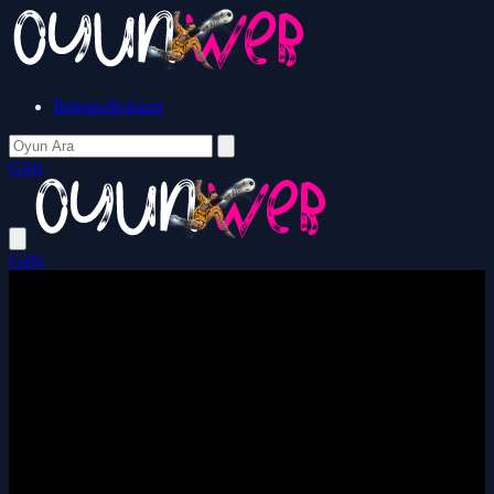
İletişim/Reklam
Giriş
Giriş