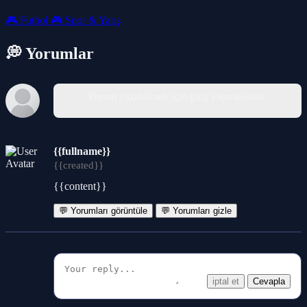
🎮
Futbol
🎮
Spor & Yarış
💭 Yorumlar
Yorum yazabilmek için giriş yapmalısınız.
{{fullname}}
{{created}}
{{content}}
💬 Yorumları görüntüle
💬 Yorumları gizle
iptal et
Cevapla