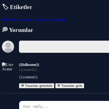
🏷️ Etiketler
futbol
spor
başlama
vuruş
maçlar
süperlig
💭 Yorumlar
{{fullname}}
{{created}}
{{content}}
💬 Yorumları görüntüle
💬 Yorumları gizle