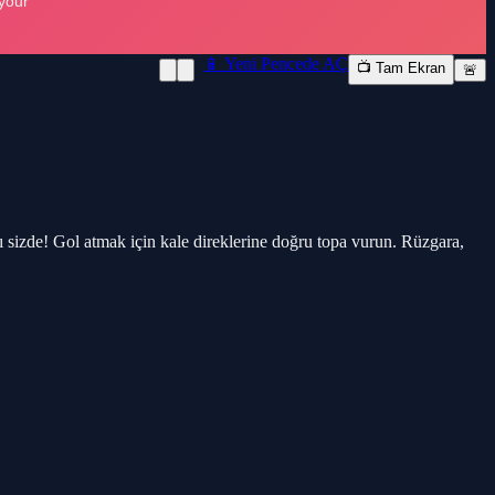
📱 Yeni Pencede AÇ
📺 Tam Ekran
🚨
 sizde! Gol atmak için kale direklerine doğru topa vurun. Rüzgara,