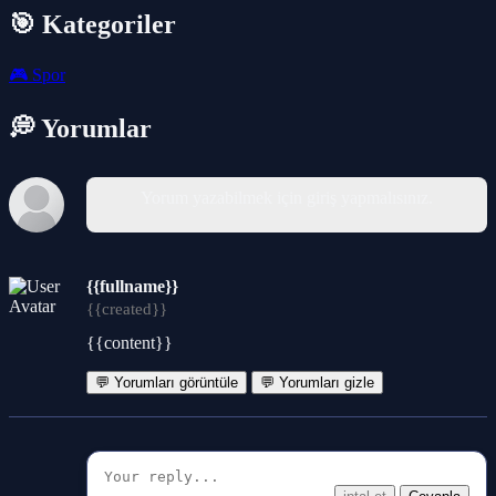
🎯 Kategoriler
🎮
Spor
💭 Yorumlar
Yorum yazabilmek için giriş yapmalısınız.
{{fullname}}
{{created}}
{{content}}
💬 Yorumları görüntüle
💬 Yorumları gizle