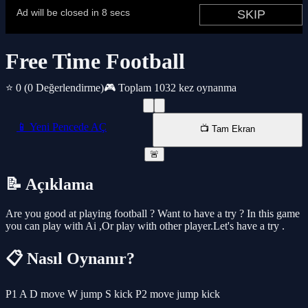
Free Time Football
⭐ 0
(0 Değerlendirme)
🎮 Toplam 1032 kez oynanma
📱 Yeni Pencede AÇ
📺 Tam Ekran
🚨
📝 Açıklama
Are you good at playing football ? Want to have a try ? In this game
you can play with Ai ,Or play with other player.Let's have a try .
📋 Nasıl Oynanır?
P1 A D move W jump S kick P2 move jump kick