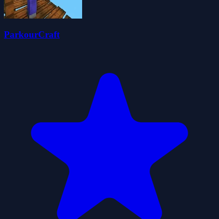
ParkourCraft