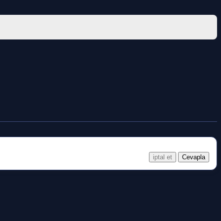
iptal et
Cevapla