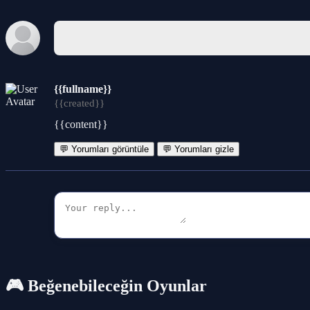
{{fullname}}
{{created}}
{{content}}
💬 Yorumları görüntüle
💬 Yorumları gizle
🎮 Beğenebileceğin Oyunlar