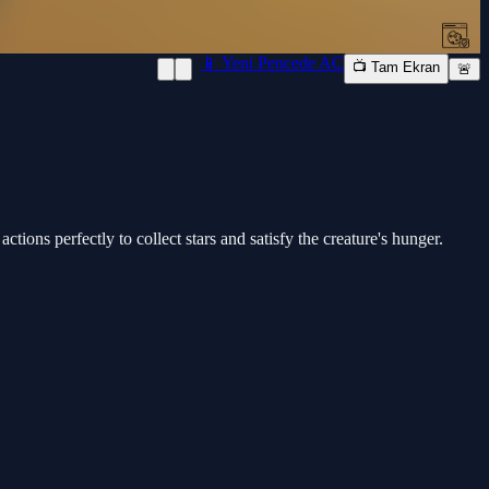
📱 Yeni Pencede AÇ
📺 Tam Ekran
🚨
tions perfectly to collect stars and satisfy the creature's hunger.