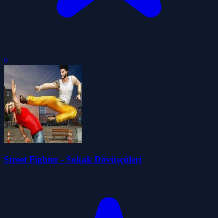
0
Street Fighter - Sokak Dövüşçüleri