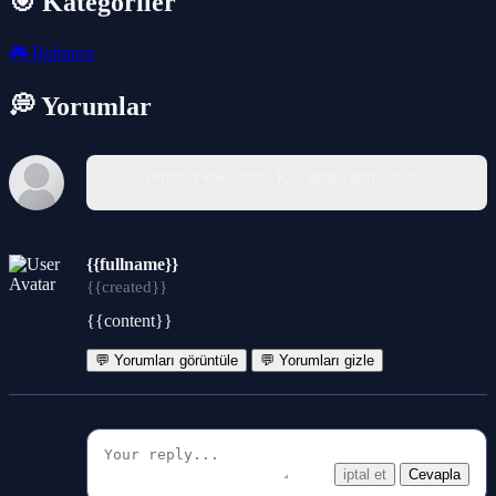
🎯 Kategoriler
🎮
Bulmaca
💭 Yorumlar
Yorum yazabilmek için giriş yapmalısınız.
{{fullname}}
{{created}}
{{content}}
💬 Yorumları görüntüle
💬 Yorumları gizle
iptal et
Cevapla