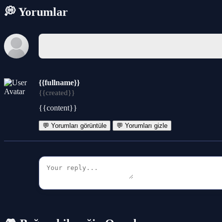
💭 Yorumlar
{{fullname}}
{{created}}
{{content}}
💬 Yorumları görüntüle
💬 Yorumları gizle