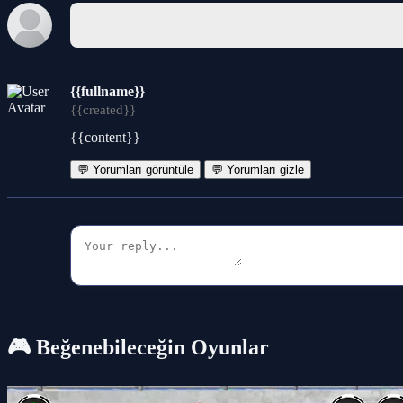
{{fullname}}
{{created}}
{{content}}
💬 Yorumları görüntüle
💬 Yorumları gizle
🎮 Beğenebileceğin Oyunlar