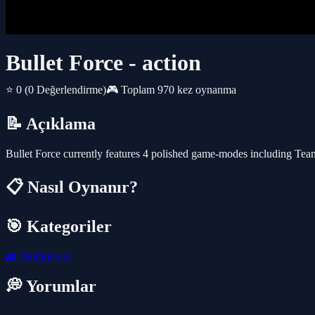
Bullet Force - action
⭐ 0
(0 Değerlendirme)
🎮 Toplam 970 kez oynanma
📝 Açıklama
Bullet Force currently features 4 polished game-modes including Tea
📋 Nasıl Oynanır?
🎯 Kategoriler
👥
Multiplayer
💭 Yorumlar