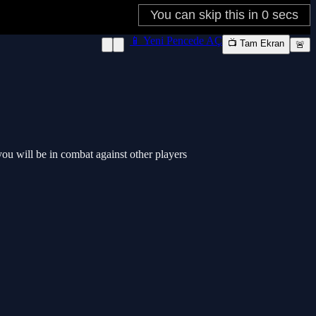
📱 Yeni Pencede AÇ
📺 Tam Ekran
🚨
u will be in combat against other players