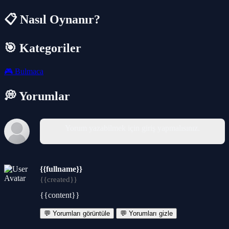
📋 Nasıl Oynanır?
🎯 Kategoriler
🎮
Bulmaca
💭 Yorumlar
Yorum yazabilmek için giriş yapmalısınız.
{{fullname}}
{{created}}
{{content}}
💬 Yorumları görüntüle
💬 Yorumları gizle