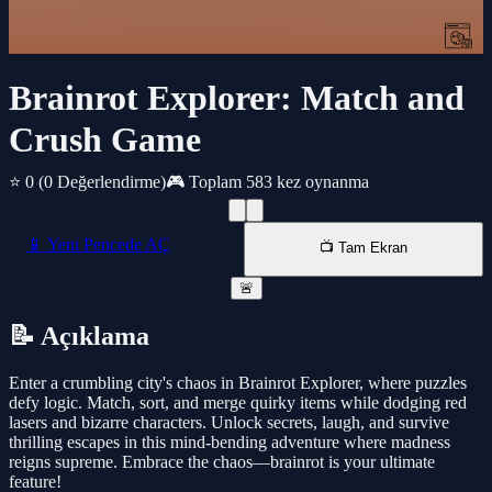
Brainrot Explorer: Match and
Crush Game
⭐ 0
(0 Değerlendirme)
🎮 Toplam 583 kez oynanma
📱 Yeni Pencede AÇ
📺 Tam Ekran
🚨
📝 Açıklama
Enter a crumbling city's chaos in Brainrot Explorer, where puzzles
defy logic. Match, sort, and merge quirky items while dodging red
lasers and bizarre characters. Unlock secrets, laugh, and survive
thrilling escapes in this mind-bending adventure where madness
reigns supreme. Embrace the chaos—brainrot is your ultimate
feature!