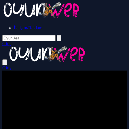
İletişim/Reklam
Giriş
Giriş