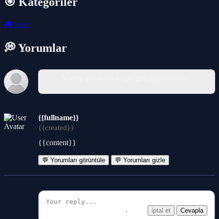
🎯 Kategoriler
🎮
Spor
💭 Yorumlar
Yorum yazabilmek için giriş yapmalısınız.
{{fullname}}
{{created}}
{{content}}
💬 Yorumları görüntüle
💬 Yorumları gizle
iptal et
Cevapla