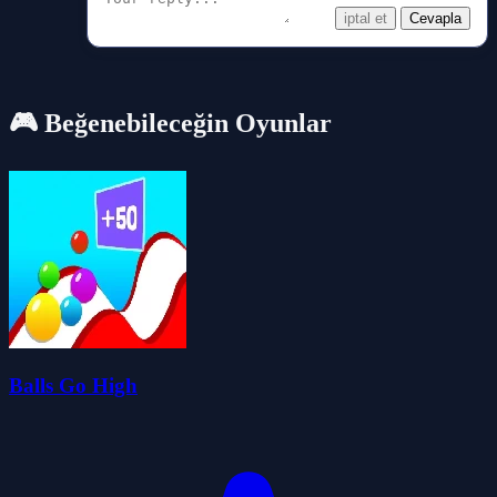
iptal et
Cevapla
🎮 Beğenebileceğin Oyunlar
Balls Go High