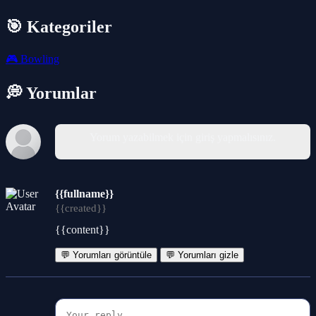
🎯 Kategoriler
🎮
Bowling
💭 Yorumlar
Yorum yazabilmek için giriş yapmalısınız.
{{fullname}}
{{created}}
{{content}}
💬 Yorumları görüntüle
💬 Yorumları gizle