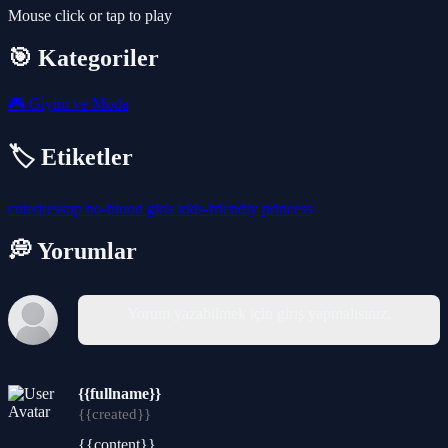
Mouse click or tap to play
🎯 Kategoriler
🎮
Giyim ve Moda
🏷️ Etiketler
cutedressup
no-blood
girls
kids-friendly
princess
💭 Yorumlar
Yorum yazabilmek için giriş yapmalısınız.
{{fullname}}
{{created}}
{{content}}