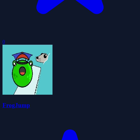
0
FrogJump