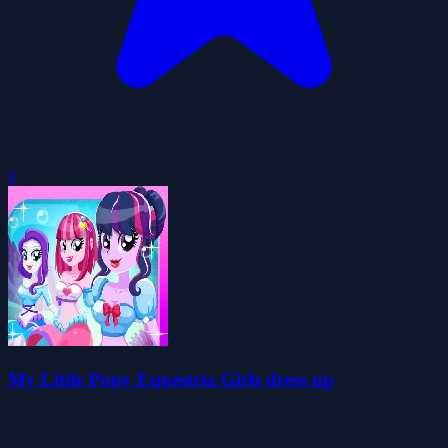
0
My Little Pony Equestria Girls dress up