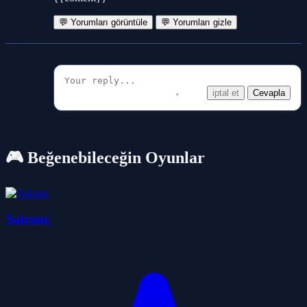
💬 Yorumları görüntüle
💬 Yorumları gizle
iptal et
Cevapla
🎮 Beğenebileceğin Oyunlar
Satranç